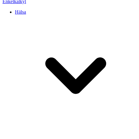
Enkel
kalkyl
Hälsa