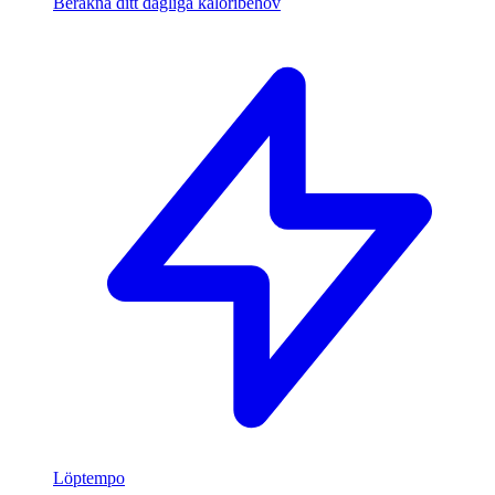
Beräkna ditt dagliga kaloribehov
Löptempo