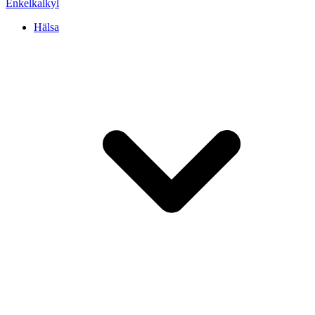
Enkel
kalkyl
Hälsa