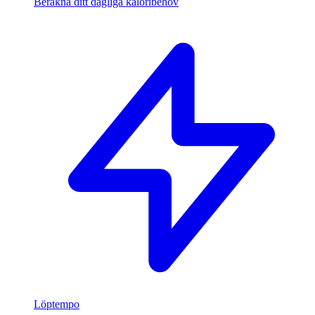
Beräkna ditt dagliga kaloribehov
Löptempo